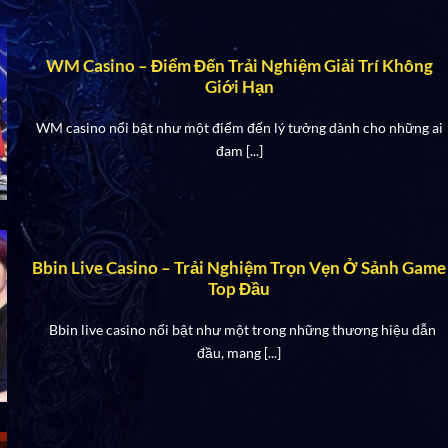
WM Casino – Điểm Đến Trải Nghiệm Giải Trí Không
Giới Hạn
WM casino nổi bật như một điểm đến lý tưởng dành cho những ai
đam [...]
Bbin Live Casino – Trải Nghiệm Trọn Vẹn Ở Sảnh Game
Top Đầu
Bbin live casino nổi bật như một trong những thương hiệu dẫn
đầu, mang [...]