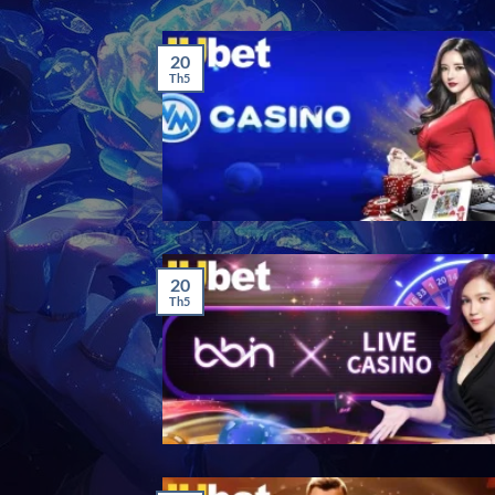
20
Th5
20
Th5