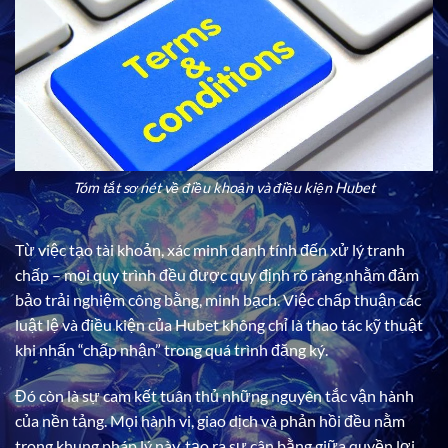
Tóm tắt sơ nét về điều khoản và điều kiện Hubet
Từ việc tạo tài khoản, xác minh danh tính đến xử lý tranh
chấp – mọi quy trình đều được quy định rõ ràng nhằm đảm
bảo trải nghiệm công bằng, minh bạch. Việc chấp thuận các
luật lệ và điều kiện của Hubet không chỉ là thao tác kỹ thuật
khi nhấn “chấp nhận” trong quá trình đăng ký.
Đó còn là sự cam kết tuân thủ những nguyên tắc vận hành
của nền tảng. Mọi hành vi, giao dịch và phản hồi đều nằm
trong khung pháp lý này, tạo ra sự cân bằng giữa quyền lợi