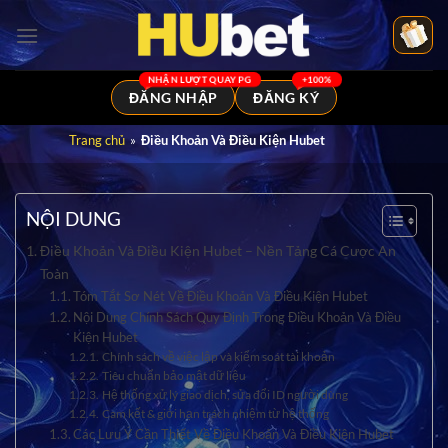
Bỏ
qua
nội
dung
ĐĂNG NHẬP
ĐĂNG KÝ
Trang chủ
»
Điều Khoản Và Điều Kiện Hubet
NỘI DUNG
Điều Khoản Và Điều Kiện Hubet – Nền Tảng Cá Cược An
Toàn
Tóm Tắt Sơ Nét Về Điều Khoản Và Điều Kiện Hubet
Nội Dung Chính Sách Quy Định Trong Điều Khoản Và Điều
Kiện Hubet
Chính sách về việc lập và kiểm soát tài khoản
Tiêu chuẩn bảo mật dữ liệu
Hệ thống xử lý giao dịch, sửa đổi ID người dùng
Cam kết & giới hạn trách nhiệm từ hệ thống
Các Lưu Ý Cần Thiết Về Điều Khoản Và Điều Kiện Hubet