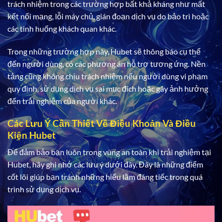
trách nhiệm trong các trường hợp bất khả kháng như mất
kết nối mạng, lỗi máy chủ, gián đoạn dịch vụ do bảo trì hoặc
các tình huống khách quan khác.
Trong những trường hợp này, Hubet sẽ thông báo cụ thể
đến người dùng, có các phương án hỗ trợ tương ứng. Nền
tảng cũng không chịu trách nhiệm nếu người dùng vi phạm
quy định, sử dụng dịch vụ sai mục đích hoặc gây ảnh hưởng
đến trải nghiệm của người khác.
Các Lưu Ý Cần Thiết Về Điều Khoản Và Điều
Kiện Hubet
Để đảm bảo bạn luôn trong vùng an toàn khi trải nghiệm tại
Hubet, hãy ghi nhớ các lưu ý dưới đây. Đây là những điểm
cốt lõi giúp bạn tránh những hiểu lầm đáng tiếc trong quá
trình sử dụng dịch vụ.