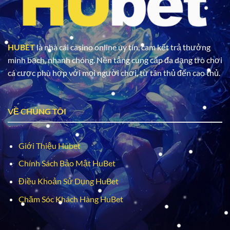
HUBET
là nhà cái casino online uy tín, cam kết trả thưởng
minh bạch, nhanh chóng. Nền tảng cung cấp đa dạng trò chơi
cá cược phù hợp với mọi người chơi, từ tân thủ đến cao thủ.
VỀ CHÚNG TÔI
Giới Thiệu Hubet
Chính Sách Bảo Mật HuBet
Điều Khoản Sử Dụng HuBet
Chăm Sóc Khách Hàng HuBet