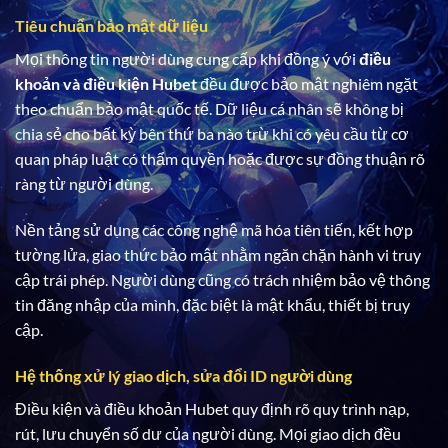
Tiêu chuẩn bảo mật dữ liệu
Mọi thông tin người dùng cung cấp khi đồng ý với
điều
khoản và điều kiện Hubet
đều được bảo mật nghiêm ngặt
theo chuẩn bảo mật quốc tế. Dữ liệu cá nhân sẽ không bị
chia sẻ cho bất kỳ bên thứ ba nào trừ khi có yêu cầu từ cơ
quan pháp luật có thẩm quyền hoặc được sự đồng thuận rõ
ràng từ người dùng.
Nền tảng sử dụng các công nghệ mã hóa tiên tiến, kết hợp
tường lửa, giao thức bảo mật nhằm ngăn chặn hành vi truy
cập trái phép. Người dùng cũng có trách nhiệm bảo vệ thông
tin đăng nhập của mình, đặc biệt là mật khẩu, thiết bị truy
cập.
Hệ thống xử lý giao dịch, sửa đổi ID người dùng
Điều kiện và điều khoản Hubet quy định rõ quy trình nạp,
rút, lưu chuyển số dư của người dùng. Mọi giao dịch đều