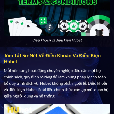
điều khoản và điều kiện Hubet
Tóm Tắt Sơ Nét Về Điều Khoản Và Điều Kiện
Hubet
Mỗi nền tảng hoạt động chuyên nghiệp đều cần một bộ
chính sách, quy định rõ ràng để làm khung pháp lý cho toàn
bộ quy trình dịch vụ, Hubet không phải ngoại lệ. Điều khoản
và điều kiện Hubet là tài liệu chính thức xác lập mối quan hệ
giữa người dùng và hệ thống.