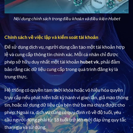
Nội dung chính sách trong điều khoản và điều kiện Hubet
Chính sách về việc lập và kiểm soát tài khoản
Để sử dụng dịch vụ, người dùng cần tạo một tài khoản hợp
lệ và cung cấp thông tin chính xác. Mỗi cá nhân chỉ được
phép sở hữu duy nhất một tài khoản
hubet vk
, phải đảm
bảo rằng các dữ liệu cung cấp trong quá trình đăng ký là
trung thực.
Hệ thống có quyền tạm thời khóa hoặc vô hiệu hóa quyền
truy cập nếu phát hiện bất kỳ hành vi gian lận, giả mạo thông
tin, hoặc sử dụng dữ liệu của bên thứ ba mà chưa được cho
phép. Ngoài ra, dịch vụ cũng có quy định rõ về độ tuổi, yêu
cầu người dùng phải từ 18 tuổi trở lên mới đáp ứng quy tắc
tham gia và sử dụng.