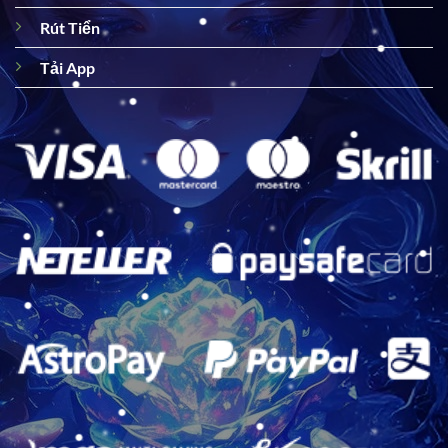
Rút Tiển
Tải App