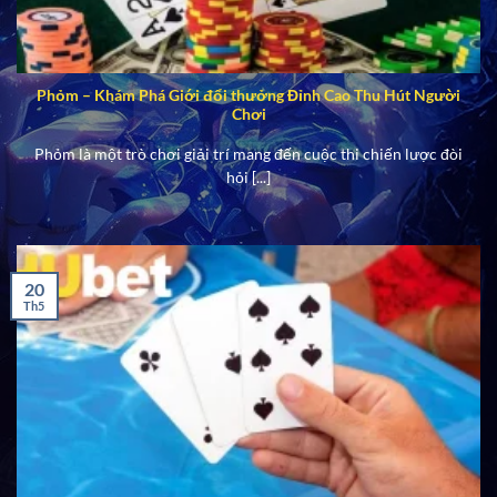
Phỏm – Khám Phá Giới đổi thưởng Đỉnh Cao Thu Hút Người
Chơi
Phỏm là một trò chơi giải trí mang đến cuộc thi chiến lược đòi
hỏi [...]
20
Th5