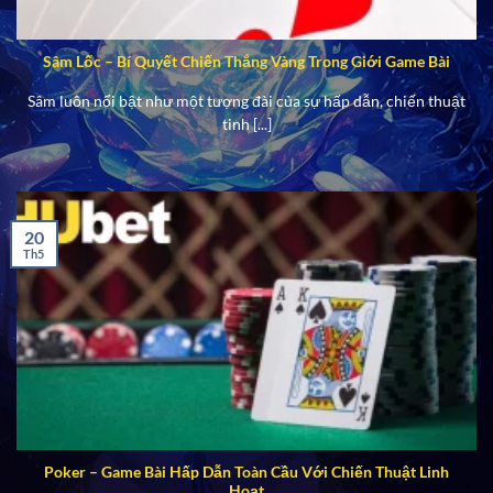
Sâm Lốc – Bí Quyết Chiến Thắng Vàng Trong Giới Game Bài
Sâm luôn nổi bật như một tượng đài của sự hấp dẫn, chiến thuật
tinh [...]
20
Th5
Poker – Game Bài Hấp Dẫn Toàn Cầu Với Chiến Thuật Linh
Hoạt