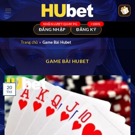
Bỏ
qua
nội
dung
ĐĂNG NHẬP
ĐĂNG KÝ
Trang chủ
»
Game Bài Hubet
GAME BÀI HUBET
20
Th5