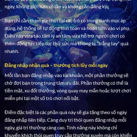
ngày, không giới hạn số lần và không cần đăng ký.
Bạn chỉ cần tham gia chơi tại các trò có trong danh mục áp
dụng, hệ thống sẽ tự động tính toán và hoàn tiền vào ví phụ.
Điều này vừa tạo tâm lý an tâm, vừa hỗ trợ người chơi có
thêm động lực tiếp tục thử sức mà không bị “trắng tay” quá
nhanh.
Đăng nhập nhận quà – thưởng tích lũy mỗi ngày
Mỗi lần bạn đăng nhập vào tài khoản, một phần thưởng sẽ
chờ đợi bạn trong trung tâm ưu đãi. Phần thưởng có thể là
tiền mặt, xu đổi thưởng, vòng quay may mắn hoặc lượt chơi
miễn phí tại một số trò chơi nổi bật.
Điểm đặc biệt là các phần quà này sẽ gia tăng theo số ngày
đăng nhập liên tiếp. Càng duy trì thói quen đăng nhập mỗi
ngày, giá trị thưởng càng cao. Tính năng này không chỉ
khuyến khích thói quen truy cập thường xuyên mà còn khiến