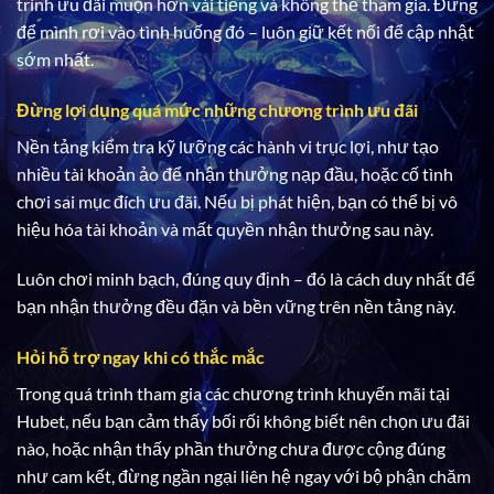
trình ưu đãi muộn hơn vài tiếng và không thể tham gia. Đừng
để mình rơi vào tình huống đó – luôn giữ kết nối để cập nhật
sớm nhất.
Đừng lợi dụng quá mức những chương trình ưu đãi
Nền tảng kiểm tra kỹ lưỡng các hành vi trục lợi, như tạo
nhiều tài khoản ảo để nhận thưởng nạp đầu, hoặc cố tình
chơi sai mục đích ưu đãi. Nếu bị phát hiện, bạn có thể bị vô
hiệu hóa tài khoản và mất quyền nhận thưởng sau này.
Luôn chơi minh bạch, đúng quy định – đó là cách duy nhất để
bạn nhận thưởng đều đặn và bền vững trên nền tảng này.
Hỏi hỗ trợ ngay khi có thắc mắc
Trong quá trình tham gia các chương trình khuyến mãi tại
Hubet, nếu bạn cảm thấy bối rối không biết nên chọn ưu đãi
nào, hoặc nhận thấy phần thưởng chưa được cộng đúng
như cam kết, đừng ngần ngại liên hệ ngay với bộ phận chăm