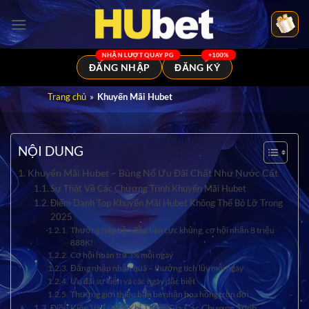
Bỏ
qua
nội
dung
ĐĂNG NHẬP
ĐĂNG KÝ
Trang chủ
»
Khuyến Mãi Hubet
NỘI DUNG
Khuyến Mãi Hubet – Bùng Nổ Ưu Đãi Chất Như Nước Cất
Sự Thật Về Các Chương Trình Khuyến Mãi Hubet
Điểm Danh Top Khuyến Mãi Hubet Không Thể Bỏ Lỡ Trong
2025
Thưởng nạp tiền đầu tiên cực khủng, cơ hội nhận 8 triệu
888K!
Cơ hội hoàn trả 3% mỗi ngày
Đăng nhập nhận quà – thưởng tích lũy mỗi ngày
Ưu đãi sự kiện và các ngày đặc biệt
Thưởng giới thiệu bạn bè nhận hoa hồng trọn đời
Điều Kiện Và Lưu Ý Khi Tham Gia Các Chương Trình