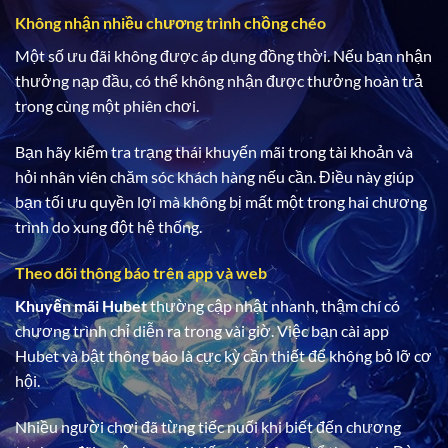
Không nhận nhiều chương trình chồng chéo
Một số ưu đãi không được áp dụng đồng thời. Nếu bạn nhận
thưởng nạp đầu, có thể không nhận được thưởng hoàn trả
trong cùng một phiên chơi.
Bạn hãy kiểm tra trạng thái khuyến mãi trong tài khoản và
hỏi nhân viên chăm sóc khách hàng nếu cần. Điều này giúp
bạn tối ưu quyền lợi mà không bị mất một trong hai chương
trình do xung đột hệ thống.
Theo dõi thông báo trên app và web
Khuyến mãi Hubet
thường cập nhật nhanh, thậm chí có
chương trình chỉ diễn ra trong vài giờ. Việc bạn cài app
Hubet và bật thông báo là cực kỳ cần thiết để không bỏ lỡ cơ
hội.
Nhiều người chơi đã từng tiếc nuối khi biết đến chương