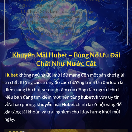
Khuyến Mãi Hubet
Hiểu rõ điều kiện nhận thưởng và rút tiền
Không nhận nhiều chương trình chồng chéo
Theo dõi thông báo trên app và web
Đừng lợi dụng quá mức những chương trình ưu đãi
Hỏi hỗ trợ ngay khi có thắc mắc
Lời Kết
Khuyến Mãi Hubet – Bùng Nổ Ưu Đãi
Chất Như Nước Cất
Hubet
không ngừng đổi mới để mang đến một sân chơi giải
trí chất lượng cao, trong đó các chương trình ưu đãi luôn là
điểm sáng thu hút sự quan tâm của đông đảo người chơi.
Nếu bạn đang tìm kiếm một nền tảng
hubetvk
vừa uy tín
vừa hào phóng,
khuyến mãi Hubet
chính là cơ hội vàng để
gia tăng tài khoản và trải nghiệm chơi đầy hứng khởi mỗi
ngày.