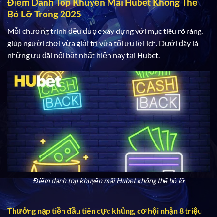
Điểm Danh Top Khuyến Mãi Hubet Không Thể
Bỏ Lỡ Trong 2025
Mỗi chương trình đều được xây dựng với mục tiêu rõ ràng,
giúp người chơi vừa giải trí vừa tối ưu lợi ích. Dưới đây là
những ưu đãi nổi bật nhất hiện nay tại Hubet.
Điểm danh top khuyến mãi Hubet không thể bỏ lỡ
Thưởng nạp tiền đầu tiên cực khủng, cơ hội nhận 8 triệu