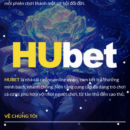
mỗi phiên chơi thành một cơ hội đổi đời.
HUBET
là nhà cái casino online uy tín, cam kết trả thưởng
minh bạch, nhanh chóng. Nền tảng cung cấp đa dạng trò chơi
cá cược phù hợp với mọi người chơi, từ tân thủ đến cao thủ.
VỀ CHÚNG TÔI