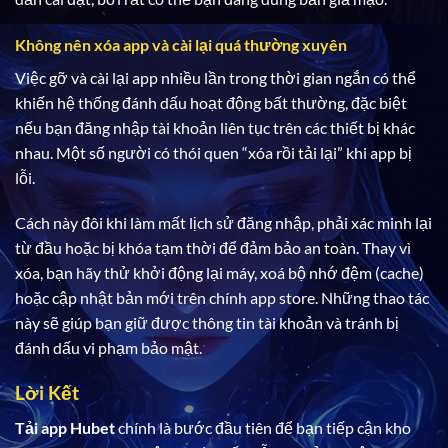
Không nên xóa app và cài lại quá thường xuyên
Việc gỡ và cài lại app nhiều lần trong thời gian ngắn có thể
khiến hệ thống đánh dấu hoạt động bất thường, đặc biệt
nếu bạn đăng nhập tài khoản liên tục trên các thiết bị khác
nhau. Một số người có thói quen “xóa rồi tải lại” khi app bị
lỗi.
Cách này đôi khi làm mất lịch sử đăng nhập, phải xác minh lại
từ đầu hoặc bị khóa tạm thời để đảm bảo an toàn. Thay vì
xóa, bạn hãy thử khởi động lại máy, xoá bộ nhớ đệm (cache)
hoặc cập nhật bản mới trên chính app store. Những thao tác
này sẽ giúp bạn giữ được thông tin tài khoản và tránh bị
đánh dấu vi phạm bảo mật.
Lời Kết
Tải app Hubet
chính là bước đầu tiên để bạn tiếp cận kho