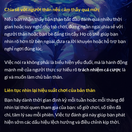
Chia sẻ với người thân nếu cảm thấy quá mức
Nếu bạn nhận thấy bản thân bắt đầu dành quá nhiều thời
gian hoặc suy nghĩ cho trò chơi, đừng ngần ngại chia sẻ với
người thân hoặc bạn bè đáng tin cậy. Họ có thể giúp bạn
nhìn rõ hơn từ bên ngoài, đưa ra lời khuyên hoặc hỗ trợ bạn
nghỉ ngơi đúng lúc.
Việc nói ra không phải là biểu hiện yếu đuối, mà là hành động
mạnh mẽ của người thực sự hiểu rõ
trách nhiệm cá cược
là
gì và muốn làm chủ bản thân.
Liên tục nhìn lại hiệu suất chơi của bản thân
Bạn hãy dành thời gian định kỳ mỗi tuần hoặc mỗi tháng để
nhìn lại thói quen tham gia của bạn: số giờ chơi, số tiền đã
chi, tâm lý sau mỗi phiên. Việc tự đánh giá này giúp bạn phát
hiện sớm các dấu hiệu lệch hướng và điều chỉnh kịp thời.