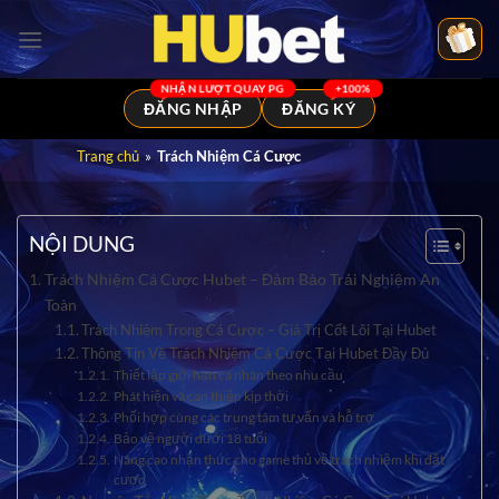
Bỏ
qua
nội
dung
ĐĂNG NHẬP
ĐĂNG KÝ
Trang chủ
»
Trách Nhiệm Cá Cược
NỘI DUNG
Trách Nhiệm Cá Cược Hubet – Đảm Bảo Trải Nghiệm An
Toàn
Trách Nhiệm Trong Cá Cược – Giá Trị Cốt Lõi Tại Hubet
Thông Tin Về Trách Nhiệm Cá Cược Tại Hubet Đầy Đủ
Thiết lập giới hạn cá nhân theo nhu cầu
Phát hiện và can thiệp kịp thời
Phối hợp cùng các trung tâm tư vấn và hỗ trợ
Bảo vệ người dưới 18 tuổi
Nâng cao nhận thức cho game thủ về trách nhiệm khi đặt
cược