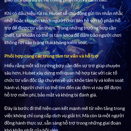
Khi có dấu hiệu rủi ro, Hubet sẽ chủ động gửi tin nhắn nhắc
nhở hoặc khuyến khích người chơi liên hệ với bộ phận hỗ
trợ để được tư vấn thêm. Trong những trường hợp cần
thiết, tài khoản có thể bị tạm khóa để đảm bảo người chơi
không rơi vào trạng thái không kiểm soát.
Phối hợp cùng các trung tâm tư vấn và hỗ trợ
Hiểu rằng một số trường hợp cần đến sự trợ giúp chuyên
sâu hơn, Hubet xây dựng mối quan hệ hợp tác với các tổ
chức tư vấn độc lập chuyên về sức khỏe tâm lý và kiểm soát
hành vi. Người chơi có thể tìm đến các đơn vị này để được
hỗ trợ miễn phí, bảo mật và không bị đánh giá.
Đây là bước đi thể hiện cam kết mạnh mẽ từ nền tảng trong
việc không chỉ cung cấp dịch vụ giải trí. Mà còn là một người
đồng hành thực sự, sẵn sàng hỗ trợ trong những giai đoạn
khó khăn nhất của hội viên.