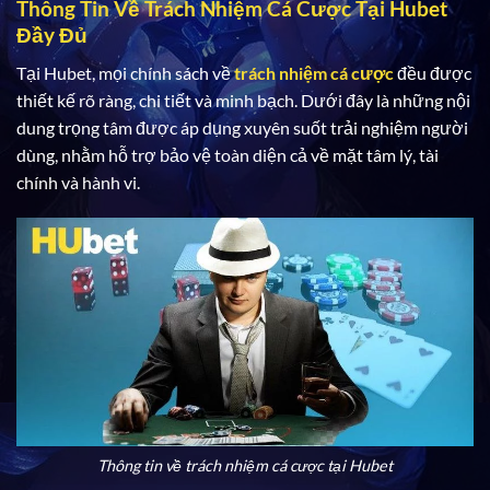
Thông Tin Về Trách Nhiệm Cá Cược Tại Hubet
Đầy Đủ
Tại Hubet, mọi chính sách về
trách nhiệm cá cược
đều được
thiết kế rõ ràng, chi tiết và minh bạch. Dưới đây là những nội
dung trọng tâm được áp dụng xuyên suốt trải nghiệm người
dùng, nhằm hỗ trợ bảo vệ toàn diện cả về mặt tâm lý, tài
chính và hành vi.
Thông tin về trách nhiệm cá cược tại Hubet