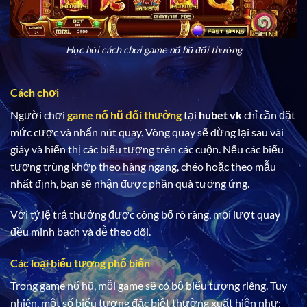
Học hỏi cách chơi game nổ hũ đổi thưởng
Cách chơi
Người chơi
game nổ hũ đổi thưởng
tại
hubet vk
chỉ cần đặt
mức cược và nhấn nút quay. Vòng quay sẽ dừng lại sau vài
giây và hiển thị các biểu tượng trên các cuộn. Nếu các biểu
tượng trùng khớp theo hàng ngang, chéo hoặc theo mẫu
nhất định, bạn sẽ nhận được phần quà tương ứng.
Với tỷ lệ trả thưởng được công bố rõ ràng, mọi lượt quay
đều minh bạch và dễ theo dõi.
Các loại biểu tượng phổ biến
Trong game nổ hũ, mỗi game sẽ có bộ biểu tượng riêng. Tuy
nhiên, một số biểu tượng đặc biệt thường xuất hiện như: