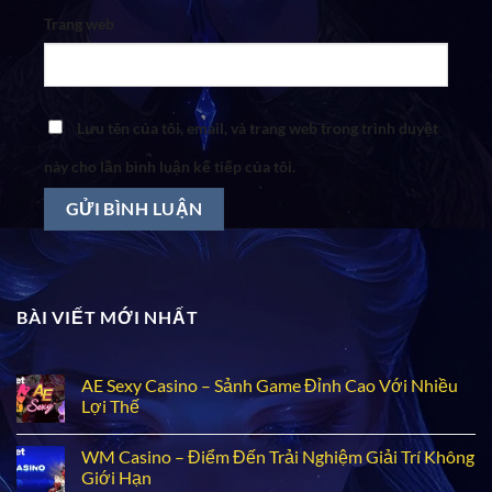
Trang web
Lưu tên của tôi, email, và trang web trong trình duyệt
này cho lần bình luận kế tiếp của tôi.
BÀI VIẾT MỚI NHẤT
AE Sexy Casino – Sảnh Game Đỉnh Cao Với Nhiều
Lợi Thế
WM Casino – Điểm Đến Trải Nghiệm Giải Trí Không
Giới Hạn