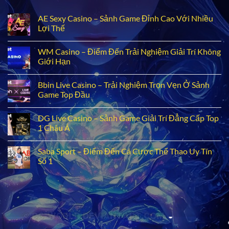
AE Sexy Casino – Sảnh Game Đỉnh Cao Với Nhiều
Lợi Thế
WM Casino – Điểm Đến Trải Nghiệm Giải Trí Không
Giới Hạn
Bbin Live Casino – Trải Nghiệm Trọn Vẹn Ở Sảnh
Game Top Đầu
DG Live Casino – Sảnh Game Giải Trí Đẳng Cấp Top
1 Châu Á
Saba Sport – Điểm Đến Cá Cược Thể Thao Uy Tín
Số 1