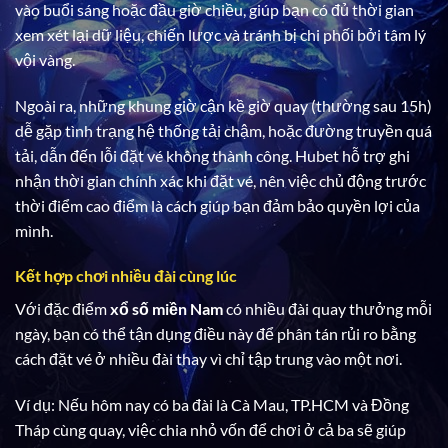
vào buổi sáng hoặc đầu giờ chiều, giúp bạn có đủ thời gian
xem xét lại dữ liệu, chiến lược và tránh bị chi phối bởi tâm lý
vội vàng.
Ngoài ra, những khung giờ cận kề giờ quay (thường sau 15h)
dễ gặp tình trạng hệ thống tải chậm, hoặc đường truyền quá
tải, dẫn đến lỗi đặt vé không thành công. Hubet hỗ trợ ghi
nhận thời gian chính xác khi đặt vé, nên việc chủ động trước
thời điểm cao điểm là cách giúp bạn đảm bảo quyền lợi của
mình.
Kết hợp chơi nhiều đài cùng lúc
Với đặc điểm
xổ số miền Nam
có nhiều đài quay thưởng mỗi
ngày, bạn có thể tận dụng điều này để phân tán rủi ro bằng
cách đặt vé ở nhiều đài thay vì chỉ tập trung vào một nơi.
Ví dụ: Nếu hôm nay có ba đài là Cà Mau, TP.HCM và Đồng
Tháp cùng quay, việc chia nhỏ vốn để chơi ở cả ba sẽ giúp