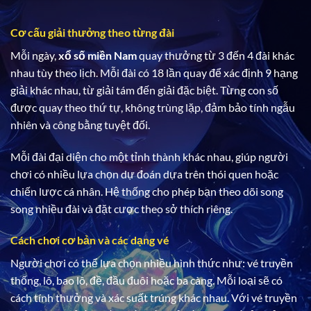
Cơ cấu giải thưởng theo từng đài
Mỗi ngày,
xổ số miền Nam
quay thưởng từ 3 đến 4 đài khác
nhau tùy theo lịch. Mỗi đài có 18 lần quay để xác định 9 hạng
giải khác nhau, từ giải tám đến giải đặc biệt. Từng con số
được quay theo thứ tự, không trùng lặp, đảm bảo tính ngẫu
nhiên và công bằng tuyệt đối.
Mỗi đài đại diện cho một tỉnh thành khác nhau, giúp người
chơi có nhiều lựa chọn dự đoán dựa trên thói quen hoặc
chiến lược cá nhân. Hệ thống cho phép bạn theo dõi song
song nhiều đài và đặt cược theo sở thích riêng.
Cách chơi cơ bản và các dạng vé
Người chơi có thể lựa chọn nhiều hình thức như: vé truyền
thống, lô, bao lô, đề, đầu đuôi hoặc ba càng. Mỗi loại sẽ có
cách tính thưởng và xác suất trúng khác nhau. Với vé truyền