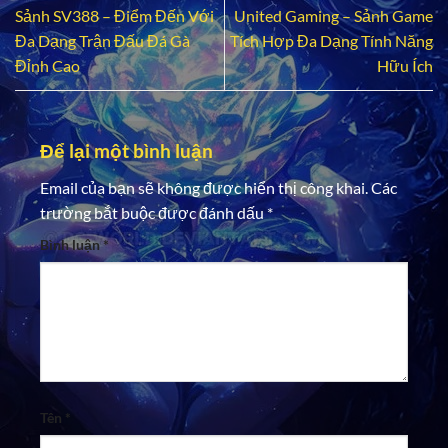
Sảnh SV388 – Điểm Đến Với
United Gaming – Sảnh Game
Đa Dạng Trận Đấu Đá Gà
Tích Hợp Đa Dạng Tính Năng
Đỉnh Cao
Hữu Ích
Để lại một bình luận
Email của bạn sẽ không được hiển thị công khai.
Các
trường bắt buộc được đánh dấu
*
Bình luận
*
Tên
*