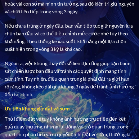
hoặc vài con số mà mình tin tưởng, sau đó kiên trì giữ nguyên
và chơi liên tiếp trong vòng 3 ngày.
Nếu chưa trúng ở ngày đầu, bạn vẫn tiếp tục giữ nguyên lựa
chọn ban đầu và có thể điều chỉnh mức cược nhẹ tùy theo
khả năng. Theo thống kê xác suất, khả năng một lựa chọn
xuất hiện trong vòng 3 kỳ là khá cao.
Ngoài ra, việc không thay đổi số liên tục cũng giúp bạn bám
sát chiến lược ban đầu và tránh các quyết định mang tính
cảm tính. Tuy nhiên, điều quan trọng là phải đặt ra giới hạn
rõ ràng, không kéo dài quá khung 3 ngày để tránh ảnh hưởng
đến tài chính.
Ưu tiên khung giờ đặt vé sớm
Thời điểm đặt vé tuy không ảnh hưởng trực tiếp đến kết
quả quay thưởng, nhưng lại đóng vai trò quan trọng trong
quá trình phân tích và ra quyết định. Đặt vé sớm, thường là