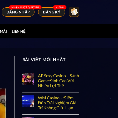
ĐĂNG NHẬP
ĐĂNG KÝ
MÃI
LIÊN HỆ
BÀI VIẾT MỚI NHẤT
AE Sexy Casino – Sảnh
Game Đỉnh Cao Với
Nhiều Lợi Thế
WM Casino – Điểm
Đến Trải Nghiệm Giải
Trí Không Giới Hạn