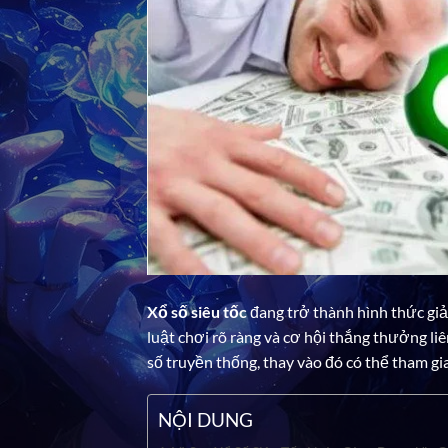
Xổ số siêu tốc
đang trở thành hình thức giả
luật chơi rõ ràng và cơ hội thắng thưởng li
số truyền thống, thay vào đó có thể tham gi
NỘI DUNG