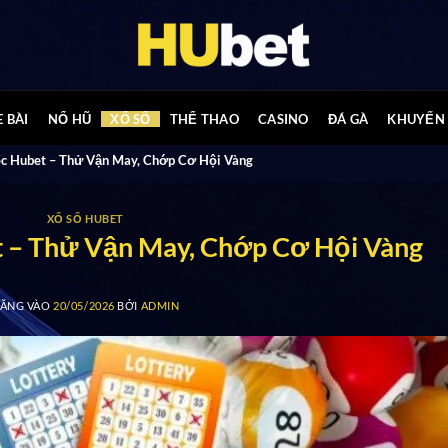
 BÀI
NỔ HŨ
XỔ SỐ
THỂ THAO
CASINO
ĐÁ GÀ
KHUYẾN 
ốc Hubet – Thử Vận May, Chớp Cơ Hội Vàng
XỔ SỐ HUBET
t – Thử Vận May, Chớp Cơ Hội Vàng
ĂNG VÀO
20/05/2026
BỞI
ADMIN