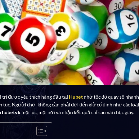
i trí được yêu thích hàng đầu tại
Hubet
nhờ tốc độ quay số nhanh
ên tục. Người chơi không cần phải đợi đến giờ cố định như các loại
a
hubetvk
mọi lúc, mọi nơi và nhận kết quả chỉ sau vài chục giây.