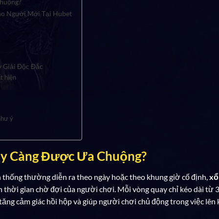
Chuộng?
ho Người Mới Tại Hubet
y Giải Độc Đắc
t hiện
như ý
gày Càng Được Ưa Chuộng?
 thống thường diễn ra theo ngày hoặc theo khung giờ cố định,
xổ
n thời gian chờ đợi của người chơi. Mỗi vòng quay chỉ kéo dài từ 
 tăng cảm giác hồi hộp và giúp người chơi chủ động trong việc lên 