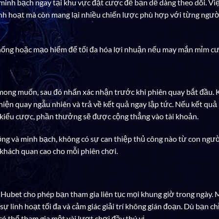
 minh bạch ngay tại khu vực đặt cược để bạn dễ dàng theo dõi. Vi
inh hoạt mà còn mang lại nhiều chiến lược phù hợp với từng ngườ
thống hoặc mạo hiểm để tối đa hóa lợi nhuận nếu may mắn mỉm cư
mong muốn, sau đó nhấn xác nhận trước khi phiên quay bắt đầu. 
hiện quay ngẫu nhiên và trả về kết quả ngay lập tức. Nếu kết quả
 kiểu cược, phần thưởng sẽ được cộng thẳng vào tài khoản.
ộng và minh bạch, không có sự can thiệp thủ công nào từ con ngườ
khách quan cao cho mỗi phiên chơi.
 Hubet cho phép bạn tham gia liên tục mọi khung giờ trong ngày. 
 linh hoạt tối đa và cảm giác giải trí không gián đoạn. Dù bạn ch
có thể tham gia một vài lượt chơi đầy thú vị.