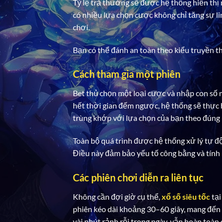
Tỷ lệ trả thưởng sẽ được hệ thống hiển thị
có nhiều lựa chọn cược không chỉ tăng sự l
chơi.
Bạn có thể đánh an toàn theo kiểu truyền 
Cách tham gia một phiên
Bet thủ chọn một loại cược và nhập con số 
hết thời gian đếm ngược, hệ thống sẽ thực 
trùng khớp với lựa chọn của bạn theo đúng
Toàn bộ quá trình được hệ thống xử lý tự đ
Điều này đảm bảo yếu tố công bằng và tính 
Các phiên chơi diễn ra liên tục
Không cần đợi giờ cụ thể,
xổ số siêu tốc
tại
phiên kéo dài khoảng 30–60 giây, mang đến sự
vài phút rảnh rỗi trong ngày, vẫn hoàn toàn 